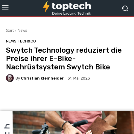
Start
News
NEWS
TECH&CO
Swytch Technology reduziert die
Preise ihrer E-Bike-
Nachrüstsystem Swytch Bike
By
Christian Kleinheider
31. Mai 2023
Facebook
X
Pinterest
Wha