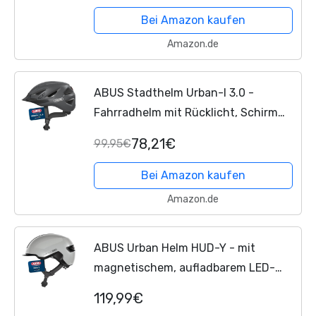
Licht Für Erwachsene, white gloss,
Bei Amazon kaufen
52-57 cm
Amazon.de
ABUS Stadthelm Urban-I 3.0 -
Fahrradhelm mit Rücklicht, Schirm
und Magnetverschluss - für Damen
78,21€
99,95€
und Herren - Titan (gräulich), Größe L
Bei Amazon kaufen
Amazon.de
ABUS Urban Helm HUD-Y - mit
magnetischem, aufladbarem LED-
Rücklicht & Magnetverschluss -
119,99€
cooler Fahrradhelm für den Alltag -