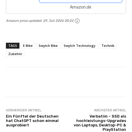
matt, 57-62 cm
Amazon.de
Amazon price updated:
29. Juli 2026 00:22
TAGS
E-Bike
Swytch Bike
Swytch Technology
Technik
Zubehör
Facebook
X
Pinterest
Wha
VORHERIGER ARTIKEL
NÄCHSTER ARTIKEL
Ein Fünftel der Deutschen
Verbatim – SSD als
hat ChatGPT schon einmal
hochleistungs-Upgrades
ausprobiert
von Laptops, Desktop-PC &
PlayStation