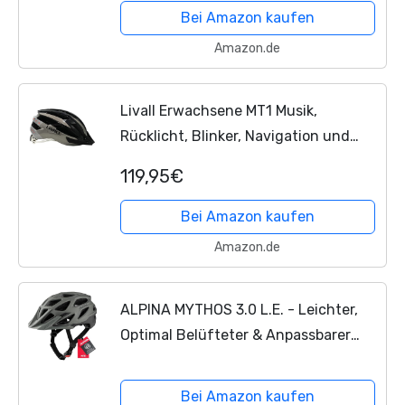
für Damen und Herren - Grau...
Bei Amazon kaufen
Amazon.de
Livall Erwachsene MT1 Musik,
Rücklicht, Blinker, Navigation und
Anruffunktion Fahrradhelm,
119,95€
Schwarz/Grau, 58-62 cm
Bei Amazon kaufen
Amazon.de
ALPINA MYTHOS 3.0 L.E. - Leichter,
Optimal Belüfteter & Anpassbarer
Fahrradhelm Mit Antibakteriellen
Polstern Für Erwachsene, coffee-grey
Bei Amazon kaufen