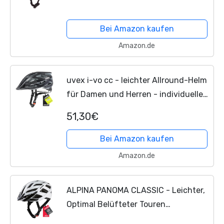
59cm, schwarz, mit beleuchtetem
Innenring-System
Bei Amazon kaufen
Amazon.de
uvex i-vo cc - leichter Allround-Helm
für Damen und Herren - individuelle
Größenanpassung - erweiterbar mit
51,30€
LED-Licht - black matt - 56-60 cm
Bei Amazon kaufen
Amazon.de
ALPINA PANOMA CLASSIC - Leichter,
Optimal Belüfteter Touren
Fahrradhelm Mit Optionalen LED-