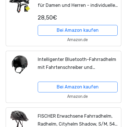
für Damen und Herren - individuelle
Größenanpassung - erweiterbar mit
28,50€
LED-Licht - black - 52-57 cm
Bei Amazon kaufen
Amazon.de
Intelligenter Bluetooth-Fahrradhelm
mit Fahrtenschreiber und
abnehmbarem Visier, mit LED-
Rücklicht, urbaner Pendler (schwarz)
Bei Amazon kaufen
Amazon.de
FISCHER Erwachsene Fahrradhelm,
Radhelm, Cityhelm Shadow, S/M, 54-