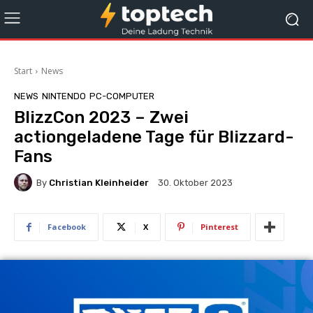
Start
News
NEWS
NINTENDO
PC-COMPUTER
BlizzCon 2023 – Zwei
actiongeladene Tage für Blizzard-
Fans
By
Christian Kleinheider
30. Oktober 2023
Facebook
X
Pinterest