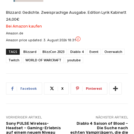
Blizzard: Gedichte. Zweisprachige Ausgabe. Edition Lyrik Kabinett
24,00€
Bei Amazon kaufen
Amazon.de
Amazon price updated:
3. August 2026 18:31
TAGS
Blizzard
BlizzCon 2023
Diablo 4
Event
Overwatch
Twitch
WORLD OF WARCRAFT
youtube
Facebook
X
Pinterest
VORHERIGER ARTIKEL
NÄCHSTER ARTIKEL
Sony PULSE Wireless-
Diablo 4 Saison of Blood –
Headset – Gaming-Erlebnis
Die Suche nach
auf einem neuem Niveau
echten Vampirjägern, die die