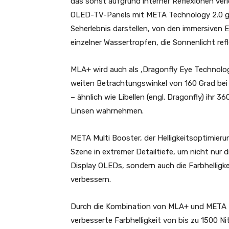
das sonst aufgrund interner Reflexionen verl
OLED-TV-Panels mit META Technology 2.0 gen
Seherlebnis darstellen, von den immersiven E
einzelner Wassertropfen, die Sonnenlicht refl
MLA+ wird auch als ‚Dragonfly Eye Technology
weiten Betrachtungswinkel von 160 Grad bei 
– ähnlich wie Libellen (engl. Dragonfly) ihr 
Linsen wahrnehmen.
META Multi Booster, der Helligkeitsoptimier
Szene in extremer Detailtiefe, um nicht nur 
Display OLEDs, sondern auch die Farbhelligkei
verbessern.
Durch die Kombination von MLA+ und META Mu
verbesserte Farbhelligkeit von bis zu 1500 Ni