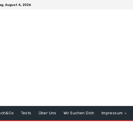
g, August 6, 2026
ech&Co
Tests
Über Uns
Wir Suchen Dich
Impressum