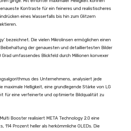
oren ginge. Mit erhöhter maximaler Helligkeit können
aueste Kontraste für ein feineres und realistischeres
indrücken eines Wasserfalls bis hin zum Glitzern
ektieren.
‘ bezeichnet. Die vielen Mikrolinsen ermöglichen einen
Beibehaltung der genauesten und detailliertesten Bilder
360 Grad umfassendes Blickfeld durch Millionen konvexer
ungsalgorithmus des Unternehmens, analysiert jede
die maximale Helligkeit, eine grundlegende Stärke von LG
t für eine verfeinerte und optimierte Bildqualität zu
lti Booster realisiert META Technology 2.0 eine
ts, 114 Prozent heller als herkömmliche OLEDs. Die