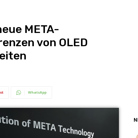
 neue META-
Grenzen von OLED
eiten
st
WhatsApp
N