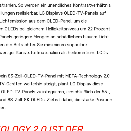
trahlen. So werden ein unendliches Kontrastverhältnis
llungen realisierbar. LG Displays OLED-TV-Panels auf
 Lichtemission aus dem OLED-Panel, um die
hen OLEDs bei gleichem Helligkeitsniveau um 22 Prozent
 Panels geringere Mengen an schädlichem blauem Licht
en der Betrachter. Sie minimieren sogar ihre
eniger Kunststoffmaterialien als herkömmliche LCDs
 sein 83-Zoll-OLED-TV-Panel mit META-Technology 2.0.
-Geräten weiterhin steigt, plant LG Display diese
OLED-TV-Panels zu integrieren, einschließlich der 55-,
d 88-Zoll-8K-OLEDs. Ziel ist dabei, die starke Position
en.
OLOGY 2.0 IST DER