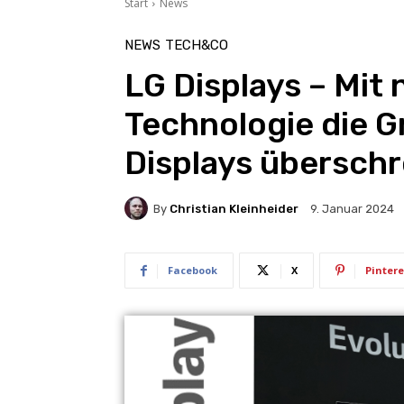
Start
News
NEWS
TECH&CO
LG Displays – Mit
Technologie die 
Displays überschr
By
Christian Kleinheider
9. Januar 2024
Facebook
X
Pintere