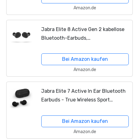
Amazon.de
Jabra Elite 8 Active Gen 2 kabellose
Bluetooth-Earbuds,
Schweißabweisend, Wasserdicht, LE-
Audio-Smartcase, sichere In-Ear-
Bei Amazon kaufen
Passform, HearThrough-Modus,...
Amazon.de
Jabra Elite 7 Active In Ear Bluetooth
Earbuds - True Wireless Sport
Kopfhörer ShakeGrip für sicheren
Halt und anpassbarer, aktiver
Bei Amazon kaufen
Geräuscheunterdrückung -...
Amazon.de