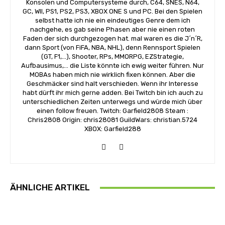
Konsolen und Computersysteme durch, C64, SNES, N64,
GC, WII, PS1, PS2, PS3, XBOX ONE S und PC. Bei den Spielen
selbst hatte ich nie ein eindeutiges Genre dem ich
nachgehe, es gab seine Phasen aber nie einen roten
Faden der sich durchgezogen hat. mal waren es die J´n´R,
dann Sport (von FiFA, NBA, NHL), denn Rennsport Spielen
(GT, F1,...), Shooter, RPs, MMORPG, EZStrategie,
Aufbausimus,... die Liste könnte ich ewig weiter führen. Nur
MOBAs haben mich nie wirklich fixen können. Aber die
Geschmäcker sind halt verschieden. Wenn ihr Interesse
habt dürft ihr mich gerne adden. Bei Twitch bin ich auch zu
unterschiedlichen Zeiten unterwegs und würde mich über
einen follow freuen. Twitch: Garfield2808 Steam :
Chris2808 Origin: chris28081 GuildWars: christian.5724
XBOX: Garfield288
ÄHNLICHE ARTIKEL