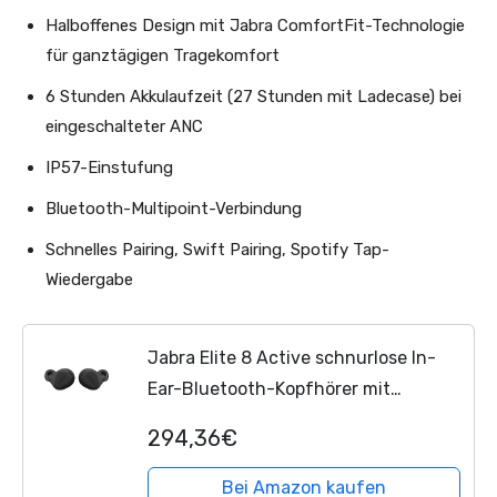
Halboffenes Design mit Jabra ComfortFit-Technologie
für ganztägigen Tragekomfort
6 Stunden Akkulaufzeit (27 Stunden mit Ladecase) bei
eingeschalteter ANC
IP57-Einstufung
Bluetooth-Multipoint-Verbindung
Schnelles Pairing, Swift Pairing, Spotify Tap-
Wiedergabe
Jabra Elite 8 Active schnurlose In-
Ear-Bluetooth-Kopfhörer mit
adaptiver, hybrider aktiver
294,36€
Geräuschunterdrückung (ANC) und 6
eingebauten Mikrofonen, Wasser-...
Bei Amazon kaufen