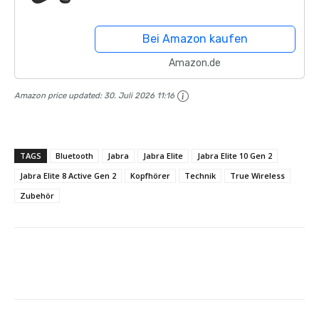
sicherem Sitz, 4 eingebauten
Mikrofonen, aktiver
Bei Amazon kaufen
Geräuschunterdrückung und...
Amazon.de
Amazon price updated:
30. Juli 2026 11:16
TAGS
Bluetooth
Jabra
Jabra Elite
Jabra Elite 10 Gen 2
Jabra Elite 8 Active Gen 2
Kopfhörer
Technik
True Wireless
Zubehör
Facebook
X
Pinterest
Whats