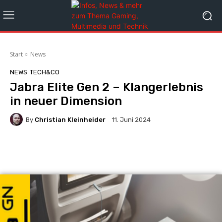
Start
News
NEWS
TECH&CO
Jabra Elite Gen 2 – Klangerlebnis
in neuer Dimension
By
Christian Kleinheider
11. Juni 2024
Facebook
X
Pinterest
Whats