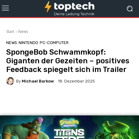
Start
News
NEWS
NINTENDO
PC-COMPUTER
SpongeBob Schwammkopf:
Giganten der Gezeiten – positives
Feedback spiegelt sich im Trailer
By
Michael Barkow
18. Dezember 2025
Facebook
X
Pinterest
Wha