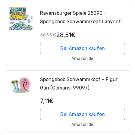
Ravensburger Spiele 25090 -
Spongebob Schwammkopf Labyrinth
- Der Spieleklassiker im Look der Serie
28,51€
36,99€
für 2-4 Spieler ab 7 Jahren
Bei Amazon kaufen
Amazon.de
Spongebob Schwammkopf – Figur
Gari (Comansi 99097)
7,11€
Bei Amazon kaufen
Amazon.de