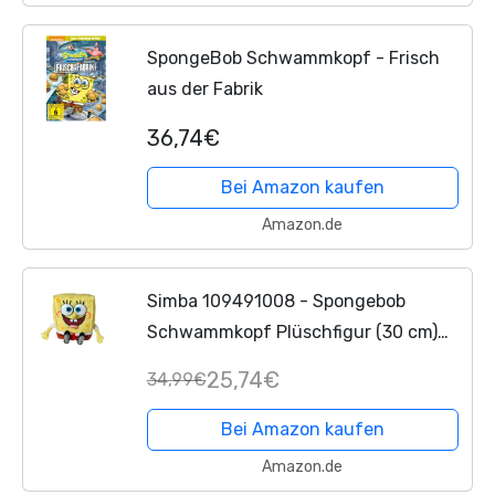
SpongeBob Schwammkopf - Frisch
aus der Fabrik
36,74€
Bei Amazon kaufen
Amazon.de
Simba 109491008 - Spongebob
Schwammkopf Plüschfigur (30 cm)
mit witzigen Funktionen & Sounds,
25,74€
34,99€
Spielzeug-Kuscheltier für Fans &
Kinder ab den ersten...
Bei Amazon kaufen
Amazon.de