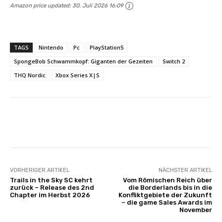
Amazon price updated:
30. Juli 2026 16:09
TAGS
Nintendo
Pc
PlayStation5
SpongeBob Schwammkopf: Giganten der Gezeiten
Switch 2
THQ Nordic
Xbox Series X|S
Facebook
X
Pinterest
Wha
VORHERIGER ARTIKEL
NÄCHSTER ARTIKEL
Trails in the Sky SC kehrt
Vom Römischen Reich über
zurück – Release des 2nd
die Borderlands bis in die
Chapter im Herbst 2026
Konfliktgebiete der Zukunft
– die game Sales Awards im
November