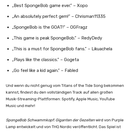
„Best SpongeBob game ever.“ – Xopo
„An absolutely perfect gem!“ – Chrisman11335
„SpongeBob is the GOAT!“ – OGFragz
„This game is peak SpongeBob.“ – RedyDedy
„This is a must for SpongeBob fans.“ – Likuachela
„Plays like the classics.“ – Gogeta
„Go feel like a kid again.“ – Fabled
Und wenn du nicht genug vom Titans of the Tide Song bekommen
kannst, findest du den vollständigen Track auf allen großen
Musik-Streaming-Plattformen: Spotify, Apple Music, YouTube
Music und mehr!
SpongeBob Schwammkopf: Giganten der Gezeiten
wird von Purple
Lamp entwickelt und von THQ Nordic veröffentlicht. Das Spiel ist