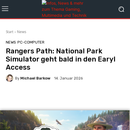
Start
News
NEWS
PC-COMPUTER
Rangers Path: National Park
Simulator geht bald in den Earyl
Access
By
Michael Barkow
14. Januar 2026
Facebook
X
Pinterest
Wha