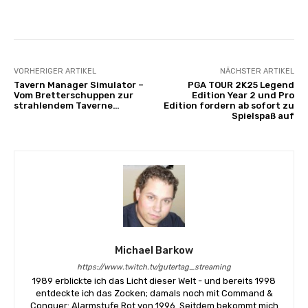
Facebook
X
Pinterest
Wha
VORHERIGER ARTIKEL
NÄCHSTER ARTIKEL
Tavern Manager Simulator –
PGA TOUR 2K25 Legend
Vom Bretterschuppen zur
Edition Year 2 und Pro
strahlendem Taverne…
Edition fordern ab sofort zu
Spielspaß auf
Michael Barkow
https://www.twitch.tv/gutertag_streaming
1989 erblickte ich das Licht dieser Welt - und bereits 1998
entdeckte ich das Zocken; damals noch mit Command &
Conquer: Alarmstufe Rot von 1996. Seitdem bekommt mich