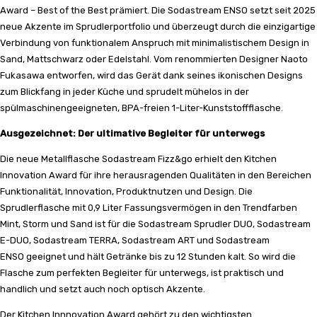
Award – Best of the Best prämiert. Die Sodastream ENSO setzt seit 2025
neue Akzente im Sprudlerportfolio und überzeugt durch die einzigartige
Verbindung von funktionalem Anspruch mit minimalistischem Design in
Sand, Mattschwarz oder Edelstahl. Vom renommierten Designer Naoto
Fukasawa entworfen, wird das Gerät dank seines ikonischen Designs
zum Blickfang in jeder Küche und sprudelt mühelos in der
spülmaschinengeeigneten, BPA-freien 1-Liter-Kunststoffflasche.
Ausgezeichnet: Der ultimative Begleiter für unterwegs
Die neue Metallflasche Sodastream Fizz&go erhielt den Kitchen
Innovation Award für ihre herausragenden Qualitäten in den Bereichen
Funktionalität, Innovation, Produktnutzen und Design. Die
Sprudlerflasche mit 0,9 Liter Fassungsvermögen in den Trendfarben
Mint, Storm und Sand ist für die Sodastream Sprudler DUO, Sodastream
E-DUO, Sodastream TERRA, Sodastream ART und Sodastream
ENSO geeignet und hält Getränke bis zu 12 Stunden kalt. So wird die
Flasche zum perfekten Begleiter für unterwegs, ist praktisch und
handlich und setzt auch noch optisch Akzente.
Der Kitchen Innnovation Award gehört zu den wichtigsten