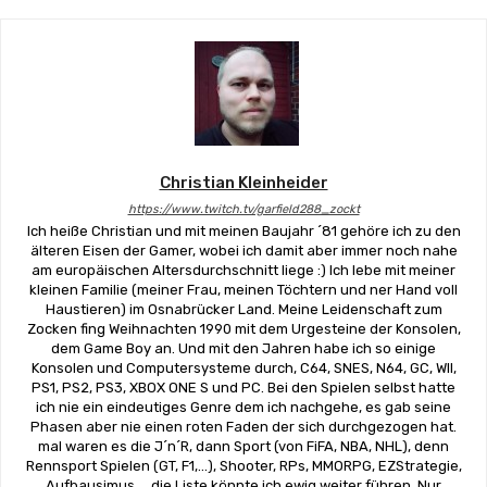
Christian Kleinheider
https://www.twitch.tv/garfield288_zockt
Ich heiße Christian und mit meinen Baujahr ´81 gehöre ich zu den
älteren Eisen der Gamer, wobei ich damit aber immer noch nahe
am europäischen Altersdurchschnitt liege :) Ich lebe mit meiner
kleinen Familie (meiner Frau, meinen Töchtern und ner Hand voll
Haustieren) im Osnabrücker Land. Meine Leidenschaft zum
Zocken fing Weihnachten 1990 mit dem Urgesteine der Konsolen,
dem Game Boy an. Und mit den Jahren habe ich so einige
Konsolen und Computersysteme durch, C64, SNES, N64, GC, WII,
PS1, PS2, PS3, XBOX ONE S und PC. Bei den Spielen selbst hatte
ich nie ein eindeutiges Genre dem ich nachgehe, es gab seine
Phasen aber nie einen roten Faden der sich durchgezogen hat.
mal waren es die J´n´R, dann Sport (von FiFA, NBA, NHL), denn
Rennsport Spielen (GT, F1,...), Shooter, RPs, MMORPG, EZStrategie,
Aufbausimus,... die Liste könnte ich ewig weiter führen. Nur