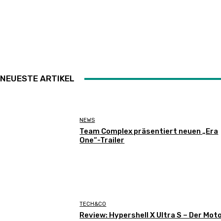
NEUESTE ARTIKEL
NEWS
Team Complex präsentiert neuen „Era
One“-Trailer
TECH&CO
Review: Hypershell X Ultra S – Der Moto