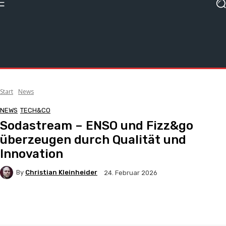
Start
News
NEWS
TECH&CO
Sodastream – ENSO und Fizz&go
überzeugen durch Qualität und
Innovation
By
Christian Kleinheider
24. Februar 2026
Facebook
X
Pinterest
WhatsApp