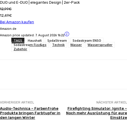
DUO und E-DUO | elegantes Design | 2er-Pack
12,99€
12,49€
Bei Amazon kaufen
Amazon.de
Amazon price updated:
7. August 2026 16:22
TAGS
Haushalt
SodaStream
Sodastream ENSO
Sodastream Fizz&go
Technik
Wasser
Wassersprudler
Zubehör
Facebook
X
Pinterest
WhatsApp
VORHERIGER ARTIKEL
NÄCHSTER ARTIKEL
Audio-Technica – Farbenfrohe
Firefighting Simulator: Ignite –
Produkte bringen Farbtupfer in
Noch mehr Ausrüstung für eure
den langen Winter
Einsätze