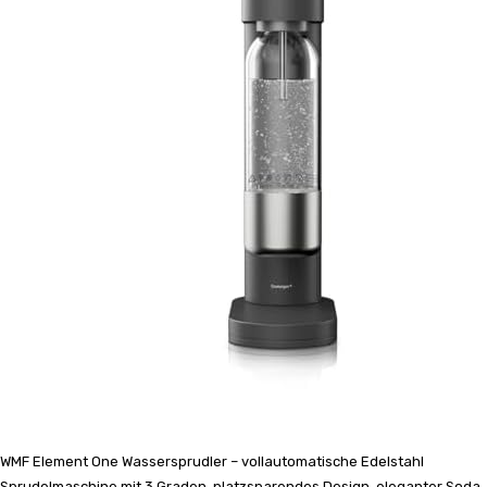
WMF Element One Wassersprudler – vollautomatische Edelstahl
Sprudelmaschine mit 3 Graden, platzsparendes Design, eleganter Soda