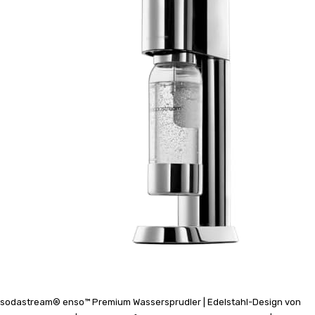
sodastream® enso™ Premium Wassersprudler | Edelstahl-Design von