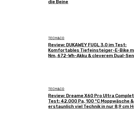
die Beine
TECH&CO
Review: DUKAWEY FUGL 3.0 im Test:
Komfortables Tiefeinsteiger-E-Bike m
Nm, 672-Wh-Akku & cleverem Dual-Se
TECH&CO
Review: Dreame X60 Pro Ultra Complet
Test: 42.000 Pa, 100 °C Moppwäsche &
erstaunlich viel Technik in nur 8,9 cm 