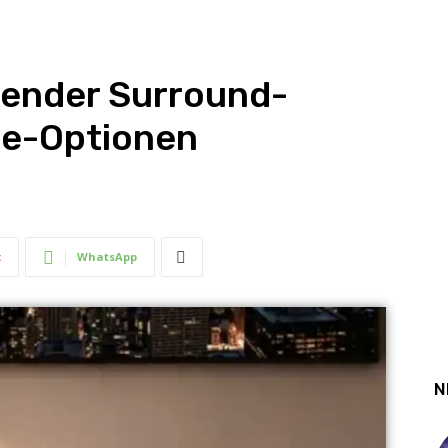
kender Surround-
de-Optionen
t
WhatsApp
N