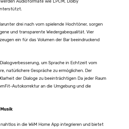
 werden Audioformate wie LPCM, Dolby
terstützt.
darunter drei nach vorn spielende Hochtöner, sorgen
gene und transparente Wiedergabequalität. Vier
rzeugen ein für das Volumen der Bar beeindruckend
 Dialogverbesserung, um Sprache in Echtzeit vom
re, natürlichere Gespräche zu ermöglichen. Der
larheit der Dialoge zu beeinträchtigen Da jeder Raum
RoomFit-Autokorrektur an die Umgebung und die
 Musik
r nahtlos in die WiiM Home App integrieren und bietet