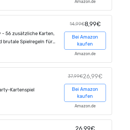
Amazon.de
8,99€
14,99€
- 56 zusätzliche Karten,
Bei Amazon
 brutale Spielregeln für
kaufen
ion von UNO, Stapelregel
Amazon.de
26,99€
37,99€
Bei Amazon
rty-Kartenspiel
kaufen
Amazon.de
26,99€