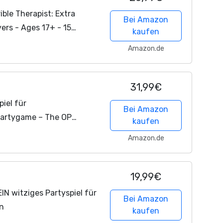
ible Therapist: Extra
Bei Amazon
yers - Ages 17+ - 15
kaufen
c Building Game - Party
Amazon.de
31,99€
iel für
Bei Amazon
Partygame – The OP
kaufen
eler – Englische Version
Amazon.de
19,99€
IN witziges Partyspiel für
Bei Amazon
en
kaufen