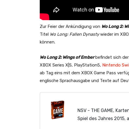
Zur Feier der Ankündigung von
Wo Long 2: W
Titel
Wo Long: Fallen Dynasty
wieder im XBOX
können.
Wo Long 2: Wings of Ember
befindet sich der
XBOX Series X|S, PlayStation5,
Nintendo Swi
ab Tag eins mit dem XBOX Game Pass verfügba
englische Sprachausgabe und Texte auf Deuts
NSV - THE GAME, Karten
Spiel des Jahres 2015, 
Spiel (1-5 Spieler, ca. 20