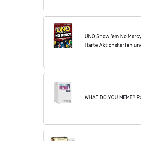
UNO Show 'em No Mercy 
Harte Aktionskarten und
die gnadenloseste Vers
und...
WHAT DO YOU MEME? Pa