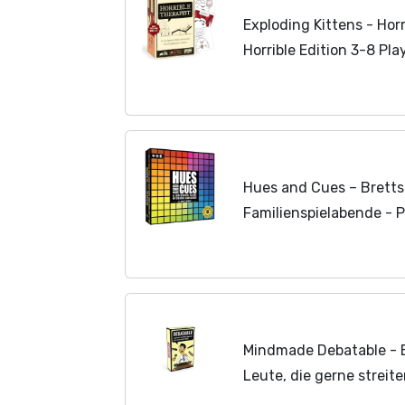
Exploding Kittens - Horr
Horrible Edition 3-8 Pla
Minutes to Play - Comi
Game, Family Game...
Hues and Cues – Brettsp
Familienspielabende - 
Usaopoly – Für 3-10 Spi
Mindmade Debatable - E
Leute, die gerne streit