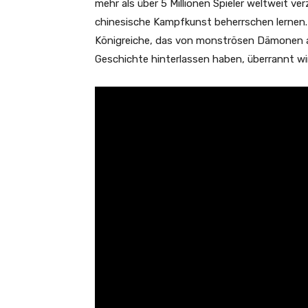
mehr als über 5 Millionen Spieler weltweit v
chinesische Kampfkunst beherrschen lernen. 
Königreiche, das von monströsen Dämonen al
Geschichte hinterlassen haben, überrannt wi