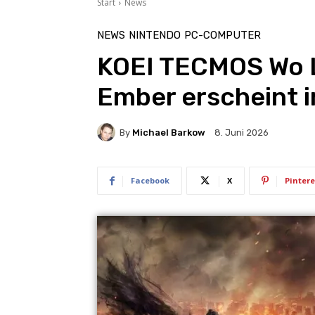
Start
News
NEWS
NINTENDO
PC-COMPUTER
KOEI TECMOS Wo L
Ember erscheint 
By
Michael Barkow
8. Juni 2026
Facebook
X
Pintere