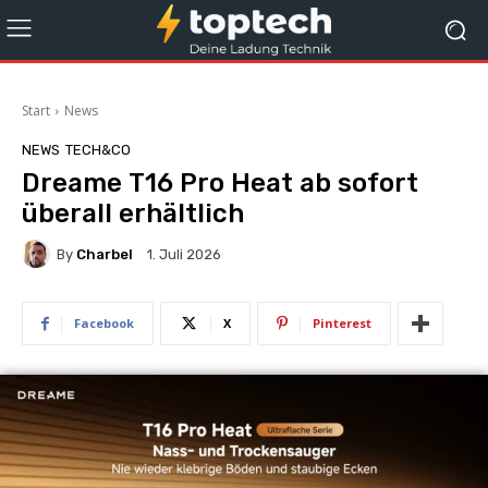
Start
News
NEWS
TECH&CO
Dreame T16 Pro Heat ab sofort
überall erhältlich
By
Charbel
1. Juli 2026
Facebook
X
Pinterest