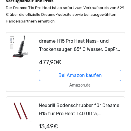
Verfügbarkeit und Preis
Der Dreame T16 Pro Heat ist ab sofort zum Verkaufspreis von 629
€ über die offizielle Dreame-Website sowie bei ausgewählten
Handelspartnern erhältlich.
dreame H15 Pro Heat Nass- und
Trockensauger, 85° C Wasser, GapFree
AI-Roboterarm, RGB-Erkennung,
477,90€
22.000 Pa Saugleistung,
Haarentwirrung, 100° C...
Bei Amazon kaufen
Amazon.de
Nexbrill Bodenschrubber für Dreame
H15 für Pro Heat T40 Ultra,
essentielle Trocknungskomponente
13,49€
entfernt überschüssiges Wasser,