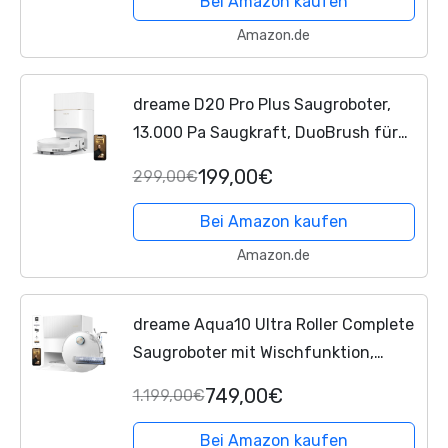
Bei Amazon kaufen
Amazon.de
dreame D20 Pro Plus Saugroboter,
13.000 Pa Saugkraft, DuoBrush für
Tierhaare, Eckenrein, Selbstentl,
199,00€
299,00€
Hindernisverm. m. LDS-Navigation &
Laser, saugt und...
Bei Amazon kaufen
Amazon.de
dreame Aqua10 Ultra Roller Complete
Saugroboter mit Wischfunktion,
30.000Pa Saugkraft, 8 cm
749,00€
1.199,00€
Hindernisfreiheit, Selbstreinigung der
Rollen, automatisches...
Bei Amazon kaufen