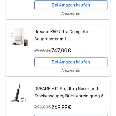
selbstreinigende...
Bei Amazon kaufen
Amazon.de
dreame X50 Ultra Complete
Saugroboter mit
Wischfunktion,20.000Pa Saugkraft,6
747,00€
999,00€
cm Hindernisfreiheit, mit
Wischfunktion&Hebarem
Bei Amazon kaufen
Wischmopp,KI-Hindernisvermeidung...
Amazon.de
DREAME H12 Pro Ultra Nass- und
Trockensauger, Bürstenreinigung 60
°C, 30 Min Heißlufttrocknung,
269,99€
299,00€
Selbstreinigung mit festem Schaber,