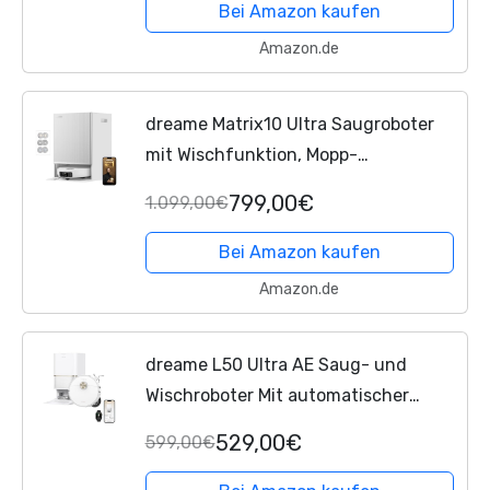
16.000Pa Saugkraft,...
Bei Amazon kaufen
Amazon.de
dreame Matrix10 Ultra Saugroboter
mit Wischfunktion, Mopp-
Wechsel/Selbstreinigung, 30.000Pa,
799,00€
1.099,00€
Autom. Entleerung/Nachfüllung,8
cm Hindernisfreiheit,...
Bei Amazon kaufen
Amazon.de
dreame L50 Ultra AE Saug- und
Wischroboter Mit automatischer
Entleerung und Wischmopp-
529,00€
599,00€
Selbstreinigung bei 100 °C, 28.000 Pa
Saugkraft, Hindernisvermeidung...