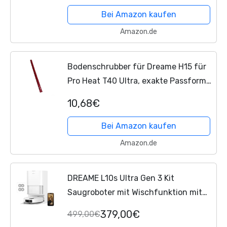
direktes Ersatzteil für harte...
Bei Amazon kaufen
Amazon.de
Bodenschrubber für Dreame H15 für
Pro Heat T40 Ultra, exakte Passform,
Bodenschaber zur Beseitigung von
10,68€
Restwasser und zur
Aufrechterhaltung der optimalen...
Bei Amazon kaufen
Amazon.de
DREAME L10s Ultra Gen 3 Kit
Saugroboter mit Wischfunktion mit
einer Saugkraft von 25.000 Pa,
379,00€
499,00€
Seitenbürste und Mopp ausfahrbar,