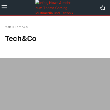
Start
Tech&Co
Tech&Co
Angebote
Cloud-Gaming
Gewinnspiele
Mobile
News
Nintend