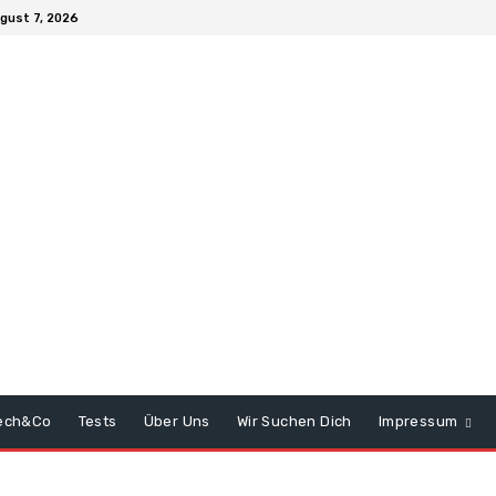
ugust 7, 2026
ech&Co
Tests
Über Uns
Wir Suchen Dich
Impressum