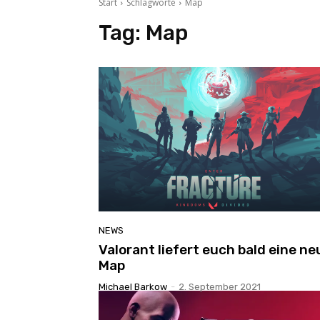
Start
Schlagworte
Map
Tag:
Map
NEWS
Valorant liefert euch bald eine ne
Map
Michael Barkow
-
2. September 2021