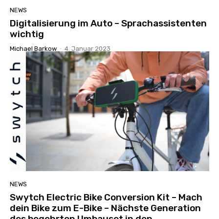
NEWS
Digitalisierung im Auto – Sprachassistenten
wichtig
Michael Barkow
-
4. Januar 2023
NEWS
Swytch Electric Bike Conversion Kit – Mach
dein Bike zum E-Bike – Nächste Generation
des begehrten Umbauset in den