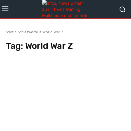
Start
Schlagworte
World War Z
Tag:
World War Z