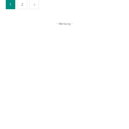
1
2
- Werbung -