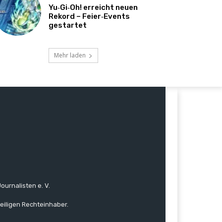
Yu‑Gi‑Oh! erreicht neuen
Rekord – Feier‑Events
gestartet
Mehr laden
ournalisten e. V.
eiligen Rechteinhaber.