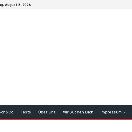
g, August 6, 2026
ech&Co
Tests
Über Uns
Wir Suchen Dich
Impressum