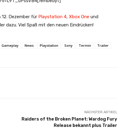
h?v=L9T_uPssVB4[/embedyt]
m 12. Dezember für
Playstation 4
,
Xbox One
und
ailer dazu. Viel Spaß mit den neuen Eindrücken!
Gameplay
News
Playstation
Sony
Termin
Trailer
X
Pinterest
WhatsApp
NÄCHSTER ARTIKEL
Raiders of the Broken Planet: Wardog Fury
Release bekannt plus Trailer