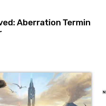
ved: Aberration Termin
r
st
WhatsApp
N