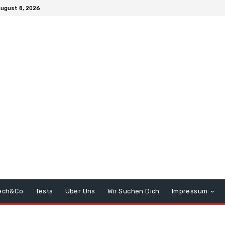
ugust 8, 2026
ech&Co
Tests
Über Uns
Wir Suchen Dich
Impressum