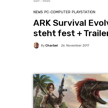
Start
News
NEWS
PC-COMPUTER
PLAYSTATION
ARK Survival Evol
steht fest + Traile
By
Charbel
26. November 2017
Facebook
X
Pintere