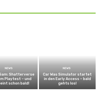
NEWS
NEWS
 Sam: Shatterverse
Car Was Simulator startet
um Playtest – und
in den Early Access – bald
eint schon bald!
gehts los!