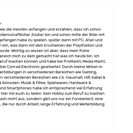
e
wie die meisten anfangen und erzählen, dass ich schon
eidenschaftlicher Zocker bin und schon mitte der 80er mit
angen habe zu spielen, später dann mit PC, Atari und
 bin, was dann mit dem Erscheinen der PlayStation und
urde. Wichtig zu wissen ist aber, dass mein frühe
reich mich zu dem gemacht hat was ich heute bin. Ich
ruf machen können und habe bei ProMarkt, Media Markt,
bei Conrad Electronic gearbeitet. Durch meine Wirken in
terbildungen in verschiedenen Bereichen wie Gaming,
n verschiedenen Bereichen wie z.b. Haushalt, Hifi, Kabel &
& Konsolen, Musik & Filme, Spielwaren, Hardware &
nd Smartphones habe ich entsprechend viel Erfahrung
hier mit euch zu teilen. Sein Hobby zum Beruf zu machen
ach nicht aus, sondern gibt uns nur ein Fundament, eine
, die nur durch Arbeit, lange Erfahrung und Weiterbildung