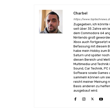
Charbel
https://www.toptechnews.d
Zugegeben, ich könnte 
seit über 35 Jahre ein l
dem Commodore 64 angef
Nintendo groß geworden
Xbox auch fortgesetzt w
Befassung mit diesem Be
habe mein Hobby zum Be
Saturn und später noch 
diesen Bereich und Wei
Multimedia und Technik i
Sound, Car Technik, PC 
Software sowie Games u
sammeln können um sie 
reicht meiner Meinung n
Basis anderen zu helfen
ausgebaut wird.