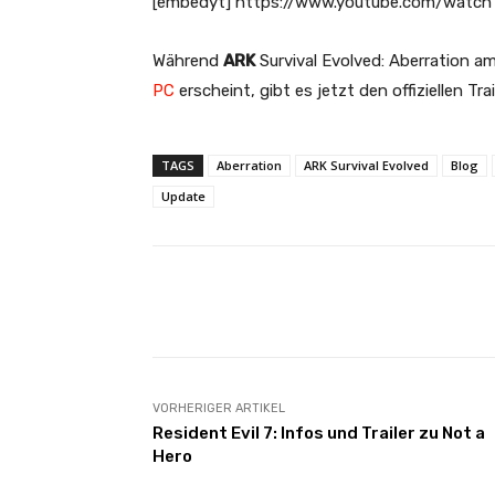
[embedyt] https://www.youtube.com/watc
Während
ARK
Survival Evolved: Aberration a
PC
erscheint, gibt es jetzt den offiziellen Tr
TAGS
Aberration
ARK Survival Evolved
Blog
Update
Facebook
Teilen
VORHERIGER ARTIKEL
Resident Evil 7: Infos und Trailer zu Not a
Hero