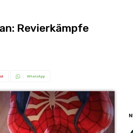
Man: Revierkämpfe
st
WhatsApp
N