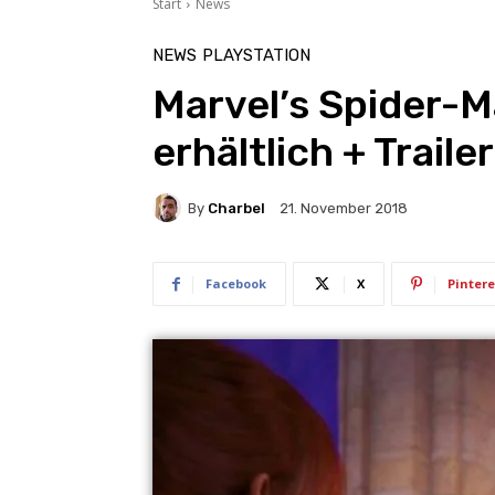
Start
News
NEWS
PLAYSTATION
Marvel’s Spider-
erhältlich + Trailer
By
Charbel
21. November 2018
Facebook
X
Pintere