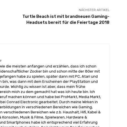
NÄCHSTER ARTIKEL
Turtle Beach ist mit brandneuen Gaming-
Headsets bereit für die Feiertage 2018
e
wie die meisten anfangen und erzählen, dass ich schon
eidenschaftlicher Zocker bin und schon mitte der 80er mit
angen habe zu spielen, später dann mit PC, Atari und
 bin, was dann mit dem Erscheinen der PlayStation und
urde. Wichtig zu wissen ist aber, dass mein frühe
reich mich zu dem gemacht hat was ich heute bin. Ich
ruf machen können und habe bei ProMarkt, Media Markt,
bei Conrad Electronic gearbeitet. Durch meine Wirken in
terbildungen in verschiedenen Bereichen wie Gaming,
n verschiedenen Bereichen wie z.b. Haushalt, Hifi, Kabel &
& Konsolen, Musik & Filme, Spielwaren, Hardware &
nd Smartphones habe ich entsprechend viel Erfahrung