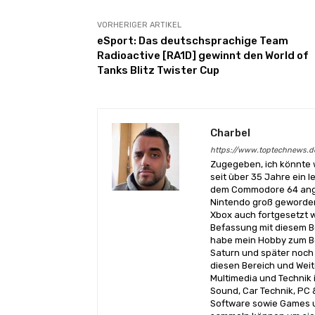
VORHERIGER ARTIKEL
eSport: Das deutschsprachige Team
Radioactive [RA1D] gewinnt den World of
Tanks Blitz Twister Cup
Charbel
https://www.toptechnews.d
Zugegeben, ich könnte 
seit über 35 Jahre ein l
dem Commodore 64 angef
Nintendo groß geworden
Xbox auch fortgesetzt w
Befassung mit diesem Be
habe mein Hobby zum Be
Saturn und später noch 
diesen Bereich und Wei
Multimedia und Technik i
Sound, Car Technik, PC 
Software sowie Games u