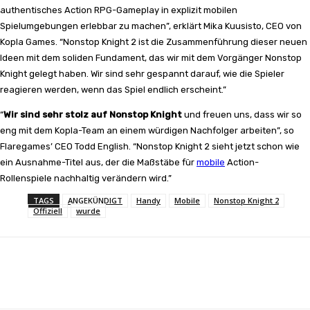
authentisches Action RPG-Gameplay in explizit mobilen
Spielumgebungen erlebbar zu machen”, erklärt Mika Kuusisto, CEO von
Kopla Games. “Nonstop Knight 2 ist die Zusammenführung dieser neuen
Ideen mit dem soliden Fundament, das wir mit dem Vorgänger Nonstop
Knight gelegt haben. Wir sind sehr gespannt darauf, wie die Spieler
reagieren werden, wenn das Spiel endlich erscheint.”
“
Wir sind sehr stolz auf Nonstop Knight
und freuen uns, dass wir so
eng mit dem Kopla-Team an einem würdigen Nachfolger arbeiten”, so
Flaregames’ CEO Todd English. “Nonstop Knight 2 sieht jetzt schon wie
ein Ausnahme-Titel aus, der die Maßstäbe für
mobile
Action-
Rollenspiele nachhaltig verändern wird.”
TAGS
ANGEKÜNDIGT
Handy
Mobile
Nonstop Knight 2
Offiziell
wurde
Facebook
X
Pinterest
WhatsApp