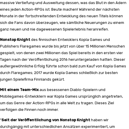
massive Vertiefung und Ausweitung dessen, was das Blut in den Adern
eines jeden Action-RPGs ist: Beute machen! Während der nächsten
Monate in der fortschreitenden Entwicklung des neuen Titels können
sich die Fans davon überzeugen, wie sämtliche Neuerungen zu einem
ganz neuen und nie dagewesenen Spielerlebnis heranreifen.
Nonstop Knight
des finnischen Entwicklers Kopla Games und
Publishers Flaregames wurde bis jetzt von über 15 Millionen Menschen
gespielt, von denen zwei Millionen das Spiel bereits in den ersten vier
Tagen nach der Veröffentlichung 2016 heruntergeladen hatten. Dieser
außergewöhnliche Erfolg führte schon bald zum Kauf von Kopla Games
durch Flaregames; 2017 wurde Kopla Games schließlich zur besten
jungen Spielefirma Finnlands gekürt.
Mit einem Team-Mix
aus besessenen Diablo-Spielern und
Mobilegames-Entwicklern war Kopla Games ursprünglich angetreten,
um das Genre der Action-RPGs in alle Welt zu tragen. Dieses Ziel
verfolgen die Finnen noch immer.
“
Seit der Veröffentlichung von Nonstop Knight
haben wir
durchgängig mit unterschiedlichen Ansätzen experimentiert, um