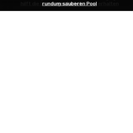
hilft die Leistung eures Akku zu erhalten
rundum sauberen Pool
gestartet