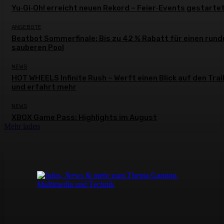
Yu‑Gi‑Oh! erreicht neuen Rekord – Feier‑Events gestarte
ANGEBOTE
Beatbot Sommerfinale: Bis zu 42 % Rabatt für einen run
sauberen Pool
NEWS
HOT WHEELS Infinite Rush – Werft einen Blick auf den Trai
und erfahrt mehr
NEWS
XBOX Game Pass: Highlights im August
Mehr laden