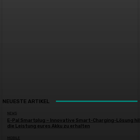
NEUESTE ARTIKEL
NEWS
E-Pal Smartplug – Innovative Smart-Charging-Lösung hil
die Leistung eures Akku zu erhalten
MOBILE