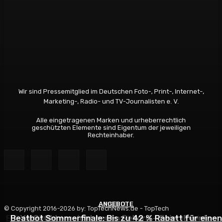
Wir sind Pressemitglied im Deutschen Foto-, Print-, Internet-,
Marketing-, Radio- und TV-Journalisten e. V.
Alle eingetragenen Marken und urheberrechtlich
geschützten Elemente sind Eigentum der jeweiligen
Rechteinhaber.
ANGEBOTE
MOBILE
NEWS
© Copyright 2016-2026 by: TopTechNews.de - TopTech
E-Pal Smartplug – Innovative Smart-Charging-Lösun
Beatbot Sommerfinale: Bis zu 42 % Rabatt für einen
Yu‑Gi‑Oh! erreicht neuen Rekord – Feier‑Events