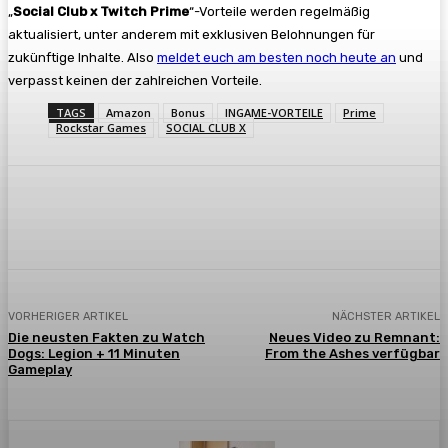
„
Social Club x Twitch Prime
“-Vorteile werden regelmäßig
aktualisiert, unter anderem mit exklusiven Belohnungen für
zukünftige Inhalte. Also
meldet euch am besten noch heute an
und
verpasst keinen der zahlreichen Vorteile.
TAGS
Amazon
Bonus
INGAME-VORTEILE
Prime
Rockstar Games
SOCIAL CLUB X
Facebook
X
Pinterest
WhatsApp
VORHERIGER ARTIKEL
NÄCHSTER ARTIKEL
Die neusten Fakten zu Watch
Neues Video zu Remnant:
Dogs: Legion + 11 Minuten
From the Ashes verfügbar
Gameplay