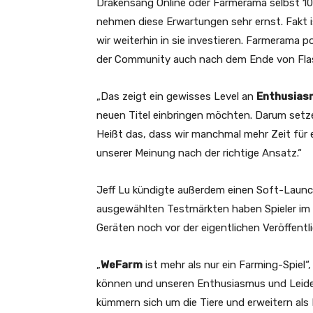
Drakensang Online oder Farmerama selbst 10 
nehmen diese Erwartungen sehr ernst. Fakt i
wir weiterhin in sie investieren. Farmerama p
der Community auch nach dem Ende von Flash 
„Das zeigt ein gewisses Level an
Enthusias
neuen Titel einbringen möchten. Darum setze
Heißt das, dass wir manchmal mehr Zeit für e
unserer Meinung nach der richtige Ansatz.“
Jeff Lu kündigte außerdem einen Soft-Launc
ausgewählten Testmärkten haben Spieler im 
Geräten noch vor der eigentlichen Veröffentli
„
WeFarm
ist mehr als nur ein Farming-Spiel“, 
können und unseren Enthusiasmus und Leiden
kümmern sich um die Tiere und erweitern als