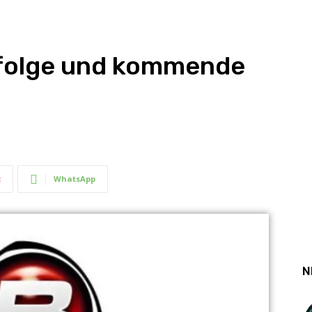
rfolge und kommende
t
WhatsApp
N