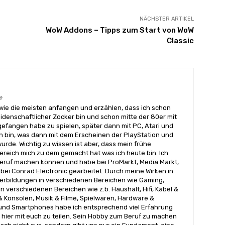
NÄCHSTER ARTIKEL
WoW Addons – Tipps zum Start von WoW
Classic
e
wie die meisten anfangen und erzählen, dass ich schon
eidenschaftlicher Zocker bin und schon mitte der 80er mit
angen habe zu spielen, später dann mit PC, Atari und
 bin, was dann mit dem Erscheinen der PlayStation und
urde. Wichtig zu wissen ist aber, dass mein frühe
reich mich zu dem gemacht hat was ich heute bin. Ich
ruf machen können und habe bei ProMarkt, Media Markt,
bei Conrad Electronic gearbeitet. Durch meine Wirken in
terbildungen in verschiedenen Bereichen wie Gaming,
n verschiedenen Bereichen wie z.b. Haushalt, Hifi, Kabel &
& Konsolen, Musik & Filme, Spielwaren, Hardware &
nd Smartphones habe ich entsprechend viel Erfahrung
hier mit euch zu teilen. Sein Hobby zum Beruf zu machen