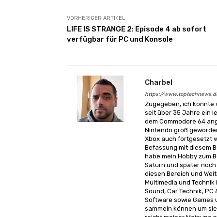
VORHERIGER ARTIKEL
LIFE IS STRANGE 2: Episode 4 ab sofort
verfügbar für PC und Konsole
Charbel
https://www.toptechnews.d
Zugegeben, ich könnte 
seit über 35 Jahre ein l
dem Commodore 64 angef
Nintendo groß geworden
Xbox auch fortgesetzt w
Befassung mit diesem Be
habe mein Hobby zum Be
Saturn und später noch 
diesen Bereich und Wei
Multimedia und Technik i
Sound, Car Technik, PC 
Software sowie Games u
sammeln können um sie 