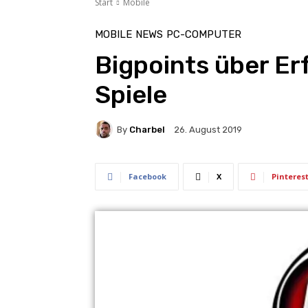
Start
Mobile
MOBILE
NEWS
PC-COMPUTER
Bigpoints über E
Spiele
By
Charbel
26. August 2019
Facebook
X
Pinteres