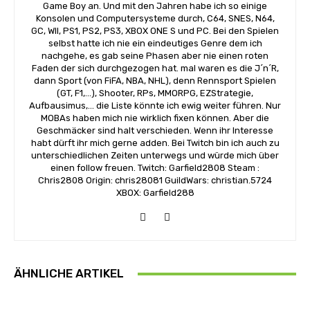
Game Boy an. Und mit den Jahren habe ich so einige
Konsolen und Computersysteme durch, C64, SNES, N64,
GC, WII, PS1, PS2, PS3, XBOX ONE S und PC. Bei den Spielen
selbst hatte ich nie ein eindeutiges Genre dem ich
nachgehe, es gab seine Phasen aber nie einen roten
Faden der sich durchgezogen hat. mal waren es die J´n´R,
dann Sport (von FiFA, NBA, NHL), denn Rennsport Spielen
(GT, F1,...), Shooter, RPs, MMORPG, EZStrategie,
Aufbausimus,... die Liste könnte ich ewig weiter führen. Nur
MOBAs haben mich nie wirklich fixen können. Aber die
Geschmäcker sind halt verschieden. Wenn ihr Interesse
habt dürft ihr mich gerne adden. Bei Twitch bin ich auch zu
unterschiedlichen Zeiten unterwegs und würde mich über
einen follow freuen. Twitch: Garfield2808 Steam :
Chris2808 Origin: chris28081 GuildWars: christian.5724
XBOX: Garfield288
ÄHNLICHE ARTIKEL