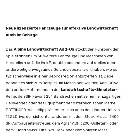
Neue lizenzierte Fahrzeuge für effektive Landwirtschaft
auch im Gebirge
Das
Alpine Landwirtschaft Add-On
stockt den Fuhrpark der
Spieler*innen um 30 weitere Fahrzeuge und Maschinen von
Herstellern auf, die ihre Produkte besonders auf steiles oder
anderweitig unwegsames Gelände spezialisiert haben, wie es
typischerweise in einer Gebirgsregion anzutreffen ist. Dabei
handelt es sich zum Beispiel um Maschinen wie den Aebi CC66,
den ersten Motormäher in der
Landwirtschafts-Simulator
-
Reihe, den SIP Favorit 254 Bandrechen mit seinem einzigartigen
Heuwender, oder das Equipment der österreichischen Marke
PÖTTINGER. Vielseitig präsentiert sich auch der Lindner Unitrac
122 LDrive, der sich unter anderem mit dem Stöckl Mistral 3400
SR-Aufbauseitenstreuer, dem Agrar ADF 3200-Gülletank oder
dem Lüönd Swiss-Elite S31-Hecklader kombinieren lässt.