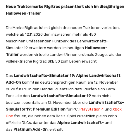
Neue Traktormarke Rigitrac präsentiert sich im diesjährigen
Halloween-Trailer
Die Marke Rigitrac ist mit gleich drei neuen Traktoren vertreten,
welche ab 12.11.2020 den inzwischen mehr als 450
Maschinen umfassenden Fuhrpark des Landwirtschafts-
Simulator 19 erweitern werden. Im heutigen
Halloween-
Trailer
werden virtuelle Landwirt*innen erstmals Zeuge, wie der
vollelektrische Rigitrac SKE 50 zum Leben erwacht.
Das
Landwirtschafts-Simulator 19: Alpine Landwirtschaft
Add-On
kommt im deutschsprachigen Raum am 12. November
2020 für PC in den Handel. Zusätzlich dazu dürfen sich Farm-
Fans, die den
Landwirtschafts-Simulator 19
noch nicht
besitzen, ebenfalls am 12. November über die
Landwirtschafts-
Simulator 19: Premium Edition
für PC,
PlayStation 4
und
Xbox
One
freuen, die neben dem Basis-Spiel zusätzlich gleich zehn
offizielle DLCs, darunter das
Alpine Landwirtschaft-
und
das
Platinum Add-On
, enthält.