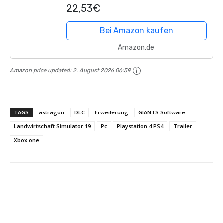
22,53€
Bei Amazon kaufen
Amazon.de
Amazon price updated:
2. August 2026 06:59
TAGS
astragon
DLC
Erweiterung
GIANTS Software
Landwirtschaft Simulator 19
Pc
Playstation 4 PS4
Trailer
Xbox one
Facebook
X
Pinterest
Whats