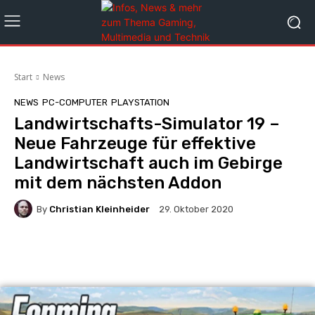
Start
News
NEWS
PC-COMPUTER
PLAYSTATION
Landwirtschafts-Simulator 19 –
Neue Fahrzeuge für effektive
Landwirtschaft auch im Gebirge
mit dem nächsten Addon
By
Christian Kleinheider
29. Oktober 2020
Facebook
X
Pinterest
Whats