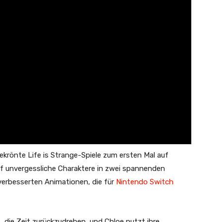
krönte Life is Strange-Spiele zum ersten Mal auf
auf unvergessliche Charaktere in zwei spannenden
 verbesserten Animationen, die für
Nintendo Switch
, die Zeit zurückzudrehen, und Chloe nutzt ihre