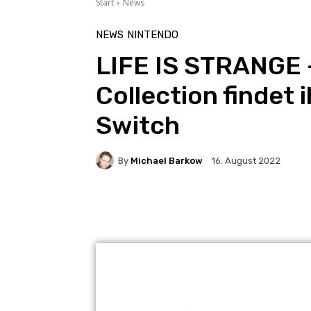
Start
News
NEWS
NINTENDO
LIFE IS STRANGE 
Collection findet 
Switch
By
Michael Barkow
16. August 2022
Facebook
X
Pintere