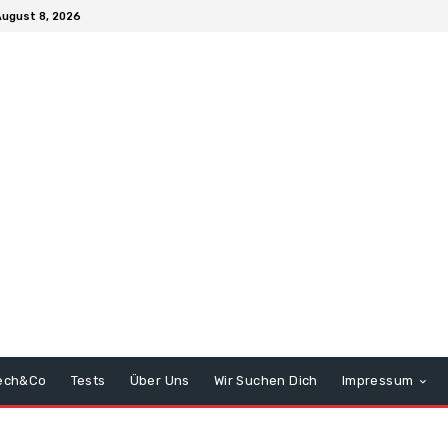
ugust 8, 2026
ech&Co
Tests
Über Uns
Wir Suchen Dich
Impressum