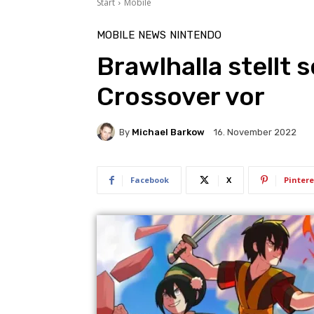
Start
Mobile
MOBILE
NEWS
NINTENDO
Brawlhalla stellt 
Crossover vor
By
Michael Barkow
16. November 2022
Facebook
X
Pintere