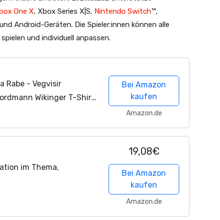
box One X
, Xbox Series X|S,
Nintendo Switch
™,
nd Android-Geräten. Die Spieler:innen können alle
pielen und individuell anpassen.
a Rabe - Vegvisir
Bei Amazon
kaufen
ordmann Wikinger T-Shirt
king Runen Walhalla Shirt
Amazon.de
19,08€
ration im Thema,
Bei Amazon
kaufen
Amazon.de