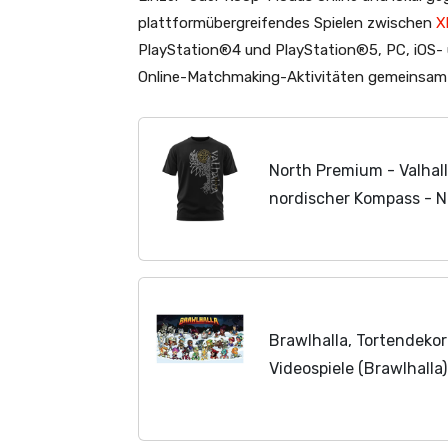
plattformübergreifendes Spielen zwischen
X
PlayStation®4 und PlayStation®5, PC, iOS- u
Online-Matchmaking-Aktivitäten gemeinsam s
North Premium - Valhall
nordischer Kompass - N
Herren Valhalla Shirt Vi
Odin - Geschenke...
Brawlhalla, Tortendeko
Videospiele (Brawlhalla)