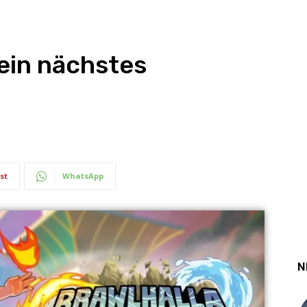
sein nächstes
st
WhatsApp
N