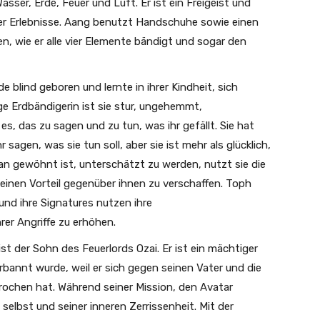
Wasser, Erde, Feuer und Luft. Er ist ein Freigeist und
ger Erlebnisse. Aang benutzt Handschuhe sowie einen
n, wie er alle vier Elemente bändigt und sogar den
e blind geboren und lernte in ihrer Kindheit, sich
e Erdbändigerin ist sie stur, ungehemmt,
s, das zu sagen und zu tun, was ihr gefällt. Sie hat
sagen, was sie tun soll, aber sie ist mehr als glücklich,
n gewöhnt ist, unterschätzt zu werden, nutzt sie die
einen Vorteil gegenüber ihnen zu verschaffen. Toph
d ihre Signatures nutzen ihre
rer Angriffe zu erhöhen.
ist der Sohn des Feuerlords Ozai. Er ist ein mächtiger
rbannt wurde, weil er sich gegen seinen Vater und die
rochen hat. Während seiner Mission, den Avatar
selbst und seiner inneren Zerrissenheit. Mit der