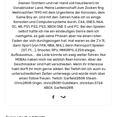
meinen Töchtern und ner Hand voll Haustieren) im
Osnabrücker Land. Meine Leidenschaft zum Zocken fing
Weihnachten 1990 mit dem Urgesteine der Konsolen, dem
Game Boy an. Und mit den Jahren habe ich so einige
Konsolen und Computersysteme durch, C64, SNES, N64,
GC, WII, PS1, PS2, PS3, XBOX ONE S und PC. Bei den Spielen
selbst hatte ich nie ein eindeutiges Genre dem ich
nachgehe, es gab seine Phasen aber nie einen roten
Faden der sich durchgezogen hat. mal waren es die J´n´R,
dann Sport (von FiFA, NBA, NHL), denn Rennsport Spielen
(GT, F1,...), Shooter, RPs, MMORPG, EZStrategie,
Aufbausimus,... die Liste könnte ich ewig weiter führen. Nur
MOBAs haben mich nie wirklich fixen können. Aber die
Geschmäcker sind halt verschieden. Wenn ihr Interesse
habt dürft ihr mich gerne adden. Bei Twitch bin ich auch zu
unterschiedlichen Zeiten unterwegs und würde mich über
einen follow freuen. Twitch: Garfield2808 Steam :
Chris2808 Origin: chris28081 GuildWars: christian.5724
XBOX: Garfield288