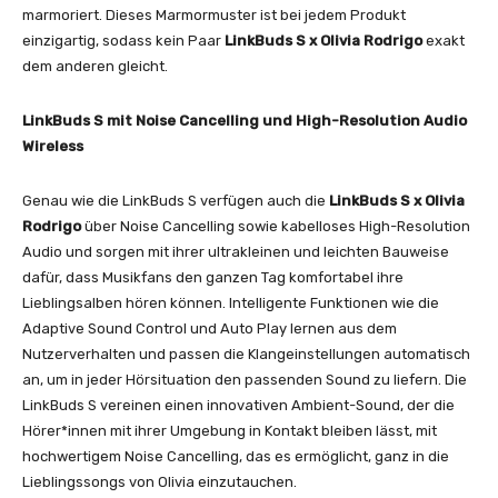
marmoriert. Dieses Marmormuster ist bei jedem Produkt
einzigartig, sodass kein Paar
LinkBuds S x Olivia Rodrigo
exakt
dem anderen gleicht.
LinkBuds S mit Noise Cancelling und High-Resolution Audio
Wireless
Genau wie die LinkBuds S verfügen auch die
LinkBuds S x Olivia
Rodrigo
über Noise Cancelling sowie kabelloses High-Resolution
Audio und sorgen mit ihrer ultrakleinen und leichten Bauweise
dafür, dass Musikfans den ganzen Tag komfortabel ihre
Lieblingsalben hören können. Intelligente Funktionen wie die
Adaptive Sound Control und Auto Play lernen aus dem
Nutzerverhalten und passen die Klangeinstellungen automatisch
an, um in jeder Hörsituation den passenden Sound zu liefern. Die
LinkBuds S vereinen einen innovativen Ambient-Sound, der die
Hörer*innen mit ihrer Umgebung in Kontakt bleiben lässt, mit
hochwertigem Noise Cancelling, das es ermöglicht, ganz in die
Lieblingssongs von Olivia einzutauchen.