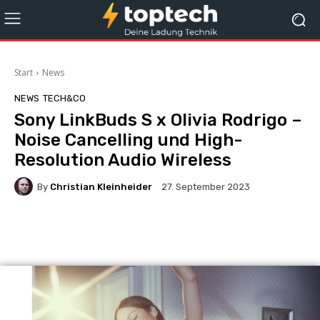
Start
News
NEWS
TECH&CO
Sony LinkBuds S x Olivia Rodrigo –
Noise Cancelling und High-
Resolution Audio Wireless
By
Christian Kleinheider
27. September 2023
Facebook
X
Pinterest
Wha