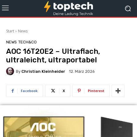
Start
News
NEWS
TECH&CO
AOC 16T20E2 – Ultraflach,
ultraleicht, ultraportabel
By
Christian Kleinheider
12. März 2026
Facebook
X
Pinterest