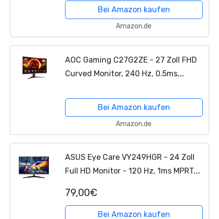
Höhenverstellung,(1920x1080 HDMI
Bei Amazon kaufen
2x 2.0 DP 1x...
Amazon.de
AOC Gaming C27G2ZE - 27 Zoll FHD
Curved Monitor, 240 Hz, 0.5ms,
FreeSync Premium (1920x1080, HDMI,
DisplayPort) schwarz/rot
Bei Amazon kaufen
Amazon.de
ASUS Eye Care VY249HGR - 24 Zoll
Full HD Monitor - 120 Hz, 1ms MPRT,
AdaptiveSync, GameFast Input - IPS
79,00€
Panel, Vesa 100x100, 16:9, 1920x1080,
D-Sub, HDMI
Bei Amazon kaufen