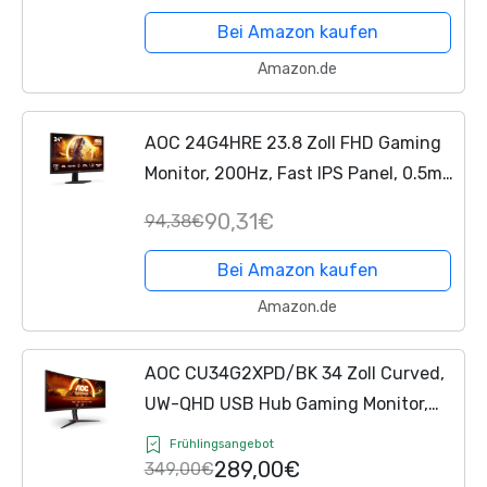
(1920x1080 HDMI 1x 2.0 DP 1x 1.4)
Bei Amazon kaufen
Schwarz
Amazon.de
AOC 24G4HRE 23.8 Zoll FHD Gaming
Monitor, 200Hz, Fast IPS Panel, 0.5ms
MPRT, Adaptive Sync, HDR10, G-Sync
90,31€
94,38€
Compatible, Lautsprecher,(1920x1080
HDMI 2X 2.0 DP...
Bei Amazon kaufen
Amazon.de
AOC CU34G2XPD/BK 34 Zoll Curved,
UW-QHD USB Hub Gaming Monitor,
180Hz, Fast VA Panel, 1ms MPRT,
Frühlingsangebot
Adaptive Sync, HDR400, FreeSync
289,00€
349,00€