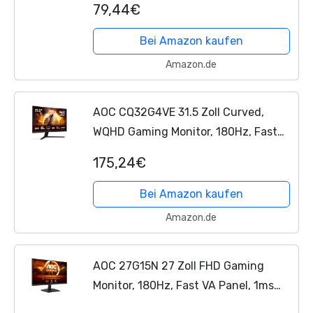
79,44€
Compatible, (1920x1080 HDMI 1x 2.0
DP 1x 1.4) Schwarz
Bei Amazon kaufen
Amazon.de
AOC CQ32G4VE 31.5 Zoll Curved,
WQHD Gaming Monitor, 180Hz, Fast
VA Panel, 0.5ms MPRT, Adaptive Sync,
175,24€
HDR10, FreeSync, (2560x1440 HDMI
2X 2.0 DP 1x 1.4) Schwarz
Bei Amazon kaufen
Amazon.de
AOC 27G15N 27 Zoll FHD Gaming
Monitor, 180Hz, Fast VA Panel, 1ms
MPRT, Adaptive Sync, HDR10,