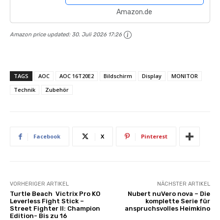
Amazon.de
Amazon price updated:
30. Juli 2026 17:26
TAGS
AOC
AOC 16T20E2
Bildschirm
Display
MONITOR
Technik
Zubehör
Facebook
X
Pinterest
VORHERIGER ARTIKEL
NÄCHSTER ARTIKEL
Turtle Beach Victrix Pro KO
Nubert nuVero nova – Die
Leverless Fight Stick –
komplette Serie für
Street Fighter II: Champion
anspruchsvolles Heimkino
Edition- Bis zu 16