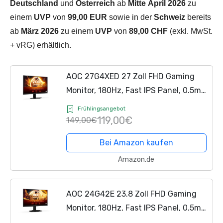
Deutschland
und
Österreich
ab
Mitte
April 2026
zu
einem
UVP
von
99,00 EUR
sowie in der
Schweiz
bereits
ab
März 2026
zu einem
UVP
von
89,00 CHF
(exkl. MwSt.
+ vRG) erhältlich.
AOC 27G4XED 27 Zoll FHD Gaming
Monitor, 180Hz, Fast IPS Panel, 0.5ms
MPRT, Adaptive Sync, HDR10, G-Sync
Frühlingsangebot
Compatible, Lautsprecher,(1920x1080
119,00€
149,00€
HDMI 2X 2.0 DP 1x...
Bei Amazon kaufen
Amazon.de
AOC 24G42E 23.8 Zoll FHD Gaming
Monitor, 180Hz, Fast IPS Panel, 0.5ms
MPRT, Adaptive Sync, HDR10, G-Sync