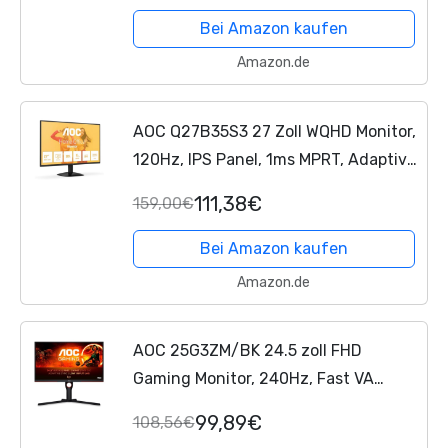
Premium, (3440x1440 HDMI 2X...
Bei Amazon kaufen
Amazon.de
AOC Q27B35S3 27 Zoll WQHD Monitor,
120Hz, IPS Panel, 1ms MPRT, Adaptive
Sync, HDR10, (2560x1440 HDMI 1x 2.0
111,38€
159,00€
DP 1x 1.4) Schwarz
Bei Amazon kaufen
Amazon.de
AOC 25G3ZM/BK 24.5 zoll FHD
Gaming Monitor, 240Hz, Fast VA
Panel, 0.5ms MPRT, Adaptive Sync,
99,89€
108,56€
FreeSync Premium,