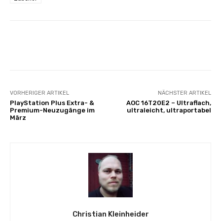
Facebook
X
Pinterest
Wha
VORHERIGER ARTIKEL
NÄCHSTER ARTIKEL
PlayStation Plus Extra- &
AOC 16T20E2 – Ultraflach,
Premium-Neuzugänge im
ultraleicht, ultraportabel
März
Christian Kleinheider