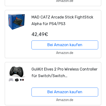
Amazon.de
MAD CATZ Arcade Stick FightStick
Alpha für PS4/PS3
42,49€
Bei Amazon kaufen
Amazon.de
GuliKit Elves 2 Pro Wireless Controller
für Switch/Switch
2/PC/Android/iOS, Bluetooth
Controller mit Hall Effekt Joystick,
Bei Amazon kaufen
1000Hz Abtastrate, Magnetischem...
Amazon.de