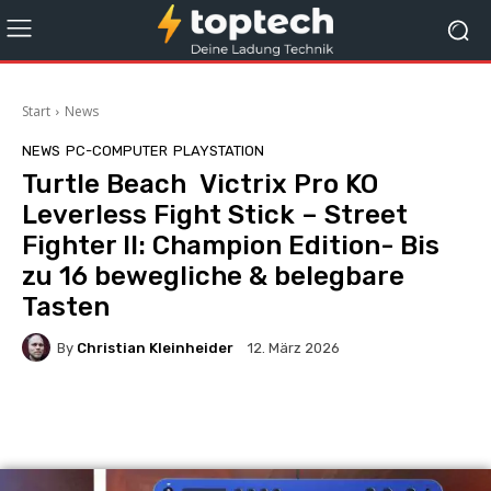
Start
News
NEWS
PC-COMPUTER
PLAYSTATION
Turtle Beach Victrix Pro KO
Leverless Fight Stick – Street
Fighter II: Champion Edition- Bis
zu 16 bewegliche & belegbare
Tasten
By
Christian Kleinheider
12. März 2026
Facebook
X
Pinterest
Wha