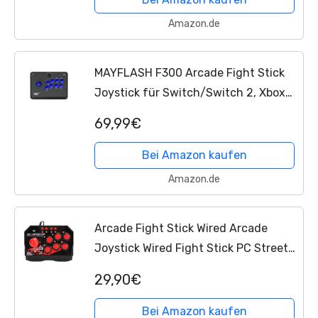
Amazon.de
MAYFLASH F300 Arcade Fight Stick
Joystick für Switch/Switch 2, Xbox
Series X, PS4,PS3,
Xbox One
, Xbox
69,99€
360, macOS, Windows, Steam Deck,
NeoGeo mini, NeoGeo...
Bei Amazon kaufen
Amazon.de
Arcade Fight Stick Wired Arcade
Joystick Wired Fight Stick PC Street
Fight Controller Retro Gaming
29,90€
Controller Spiele Zubehör Für
Switch/PC/PS3
Bei Amazon kaufen