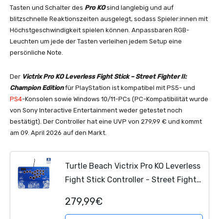
Tasten und Schalter des
Pro KO
sind langlebig und auf
blitzschnelle Reaktionszeiten ausgelegt, sodass Spieler:innen mit
Höchstgeschwindigkeit spielen können. Anpassbaren RGB-
Leuchten um jede der Tasten verleihen jedem Setup eine
persönliche Note.
Der
Victrix Pro KO Leverless Fight Stick – Street Fighter II:
Champion Edition
für PlayStation ist kompatibel mit PS5- und
PS4
-Konsolen sowie Windows 10/11-PCs (PC-Kompatibilität wurde
von Sony Interactive Entertainment weder getestet noch
bestätigt). Der Controller hat eine UVP von 279,99 € und kommt
am 09. April 2026 auf den Markt.
Turtle Beach Victrix Pro KO Leverless
Fight Stick Controller - Street Fighter
II: Champion Edition, offiziell von
279,99€
Capcom und PlayStation lizenziert