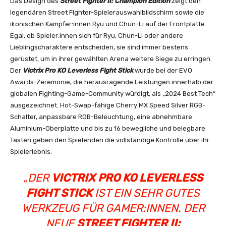
Das Design des
Street Fighter II: Champion Edition
zeigt den
legendären Street Fighter-Spielerauswahlbildschirm sowie die
ikonischen Kämpfer:innen Ryu und Chun-Li auf der Frontplatte.
Egal, ob Spieler:innen sich für Ryu, Chun-Li oder andere
Lieblingscharaktere entscheiden, sie sind immer bestens
gerüstet, um in ihrer gewählten Arena weitere Siege zu erringen.
Der
Victrix Pro KO Leverless Fight Stick
wurde bei der EVO
Awards-Zeremonie, die herausragende Leistungen innerhalb der
globalen Fighting-Game-Community würdigt, als „2024 Best Tech“
ausgezeichnet. Hot-Swap-fähige Cherry MX Speed Silver RGB-
Schalter, anpassbare RGB-Beleuchtung, eine abnehmbare
Aluminium-Oberplatte und bis zu 16 bewegliche und belegbare
Tasten geben den Spielenden die vollständige Kontrolle über ihr
Spielerlebnis.
„DER
VICTRIX PRO KO LEVERLESS
FIGHT STICK
IST EIN SEHR GUTES
WERKZEUG FÜR GAMER:INNEN. DER
NEUE
STREET FIGHTER II: