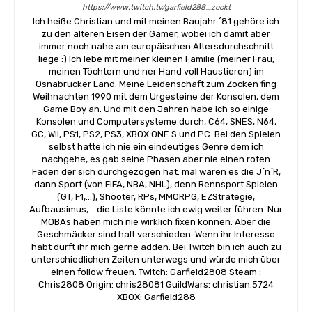
https://www.twitch.tv/garfield288_zockt
Ich heiße Christian und mit meinen Baujahr ´81 gehöre ich
zu den älteren Eisen der Gamer, wobei ich damit aber
immer noch nahe am europäischen Altersdurchschnitt
liege :) Ich lebe mit meiner kleinen Familie (meiner Frau,
meinen Töchtern und ner Hand voll Haustieren) im
Osnabrücker Land. Meine Leidenschaft zum Zocken fing
Weihnachten 1990 mit dem Urgesteine der Konsolen, dem
Game Boy an. Und mit den Jahren habe ich so einige
Konsolen und Computersysteme durch, C64, SNES, N64,
GC, WII, PS1, PS2, PS3, XBOX ONE S und PC. Bei den Spielen
selbst hatte ich nie ein eindeutiges Genre dem ich
nachgehe, es gab seine Phasen aber nie einen roten
Faden der sich durchgezogen hat. mal waren es die J´n´R,
dann Sport (von FiFA, NBA, NHL), denn Rennsport Spielen
(GT, F1,...), Shooter, RPs, MMORPG, EZStrategie,
Aufbausimus,... die Liste könnte ich ewig weiter führen. Nur
MOBAs haben mich nie wirklich fixen können. Aber die
Geschmäcker sind halt verschieden. Wenn ihr Interesse
habt dürft ihr mich gerne adden. Bei Twitch bin ich auch zu
unterschiedlichen Zeiten unterwegs und würde mich über
einen follow freuen. Twitch: Garfield2808 Steam :
Chris2808 Origin: chris28081 GuildWars: christian.5724
XBOX: Garfield288