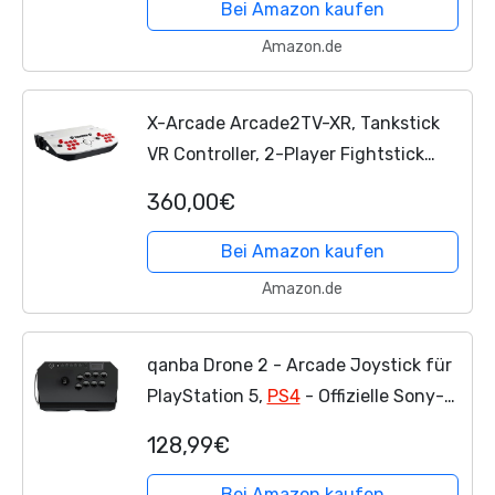
für PS5...
Bei Amazon kaufen
Amazon.de
X-Arcade Arcade2TV-XR, Tankstick
VR Controller, 2-Player Fightstick
with Trackball, RGB Lighting, Meta
360,00€
Quest 3 Integration with Pinball FX
and Arcade Ranger
Bei Amazon kaufen
Amazon.de
qanba Drone 2 - Arcade Joystick für
PlayStation 5,
PS4
- Offizielle Sony-
Lizenz - Pro FightStick - PC-
128,99€
kompatibel
Bei Amazon kaufen