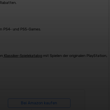
 Rabatten.
en PS4- und PS5-Games.
en
Klassiker-Spielekatalog
mit Spielen der originalen PlayStation,
Bei Amazon kaufen