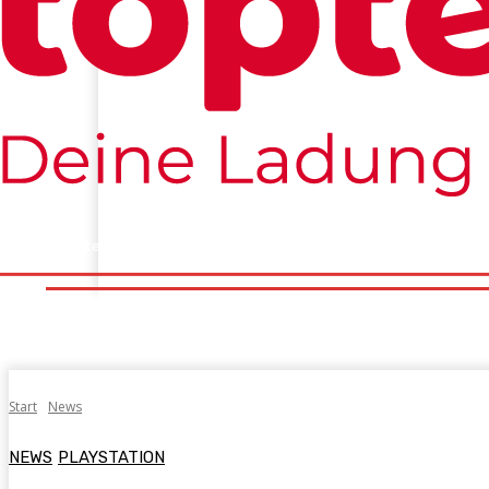
Startseite
Konsolen
PC
Mobile
Tech&Co
Tests
Startseite
Konsolen
PC
Mobile
Tech&C
Start
News
NEWS
PLAYSTATION