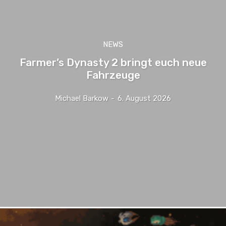
NEWS
Farmer’s Dynasty 2 bringt euch neue
Fahrzeuge
Michael Barkow
-
6. August 2026