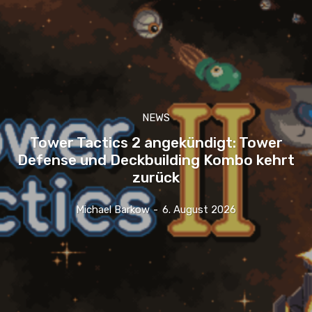
NEWS
Tower Tactics 2 angekündigt: Tower
Defense und Deckbuilding Kombo kehrt
zurück
Michael Barkow
-
6. August 2026