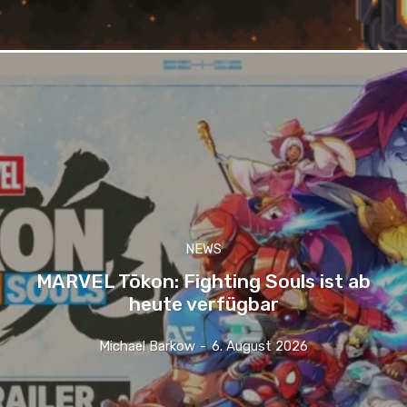
NEWS
MARVEL Tōkon: Fighting Souls ist ab
heute verfügbar
Michael Barkow
-
6. August 2026