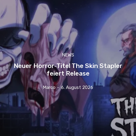
NEWS
Neuer Horror‑Titel The Skin Stapler
feiert Release
Marco
-
6. August 2026