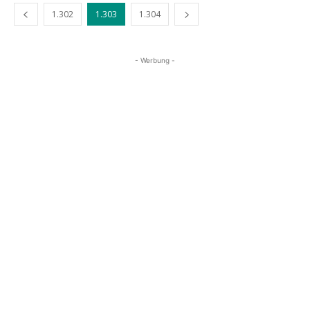
1.302
1.303
1.304
- Werbung -