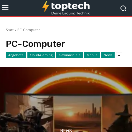
Start
PC-Computer
PC-Computer
Angebote
Cloud-Gaming
Gewinnspiele
Mobile
News
NEWS