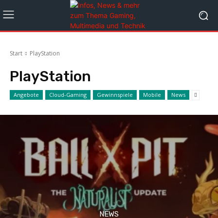
Start
PlayStation
PlayStation
Angebote
Cloud-Gaming
Gewinnspiele
Mobile
News
NEWS