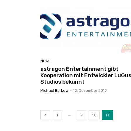
NEWS
astragon Entertainment gibt
Kooperation mit Entwickler LuGu
Studios bekannt
Michael Barkow
-
12. Dezember 2019
...
1
9
10
11