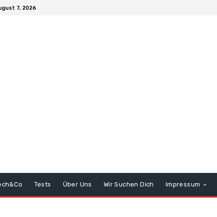
ugust 7, 2026
ech&Co
Tests
Über Uns
Wir Suchen Dich
Impressum