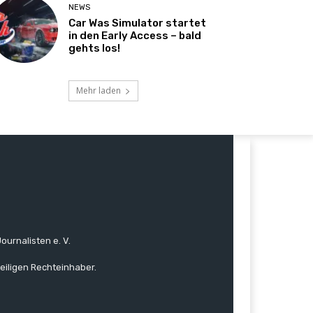
NEWS
Car Was Simulator startet
in den Early Access – bald
gehts los!
Mehr laden
ournalisten e. V.
eiligen Rechteinhaber.