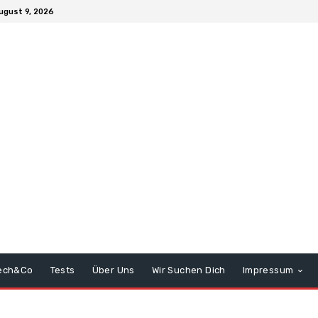
ugust 9, 2026
ech&Co
Tests
Über Uns
Wir Suchen Dich
Impressum