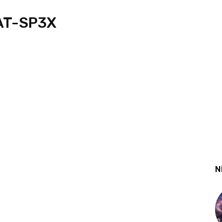
AT-SP3X
N