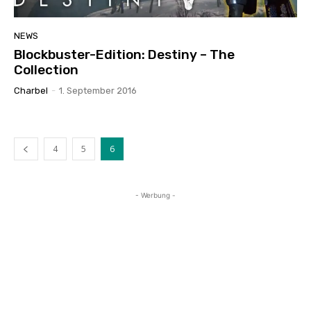
NEWS
Blockbuster-Edition: Destiny – The
Collection
Charbel
-
1. September 2016
4
5
6
- Werbung -