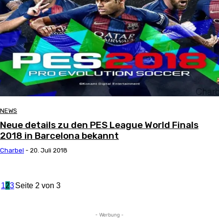
NEWS
Neue details zu den PES League World Finals
2018 in Barcelona bekannt
Charbel
-
20. Juli 2018
1
2
3
Seite 2 von 3
- Werbung -