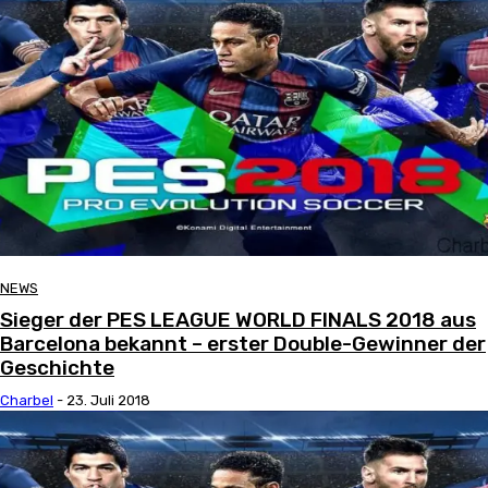
NEWS
Sieger der PES LEAGUE WORLD FINALS 2018 aus
Barcelona bekannt – erster Double-Gewinner der
Geschichte
Charbel
-
23. Juli 2018