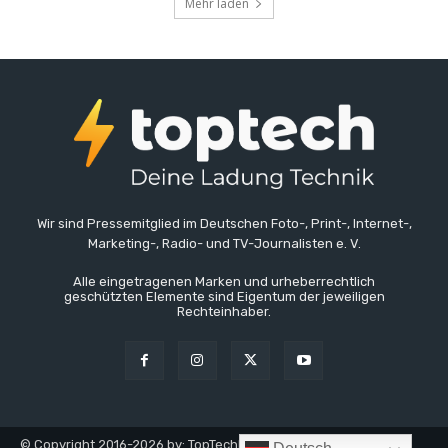
Mehr laden
Wir sind Pressemitglied im Deutschen Foto-, Print-, Internet-,
Marketing-, Radio- und TV-Journalisten e. V.
Alle eingetragenen Marken und urheberrechtlich
geschützten Elemente sind Eigentum der jeweiligen
Rechteinhaber.
© Copyright 2016-2026 by: TopTechNews.de - TopTech