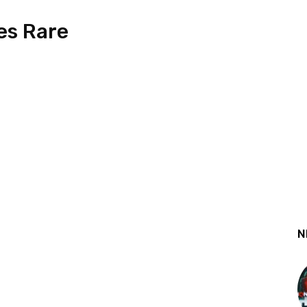
es Rare
N