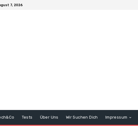
ugust 7, 2026
ech&Co
Tests
Über Uns
Wir Suchen Dich
Impressum