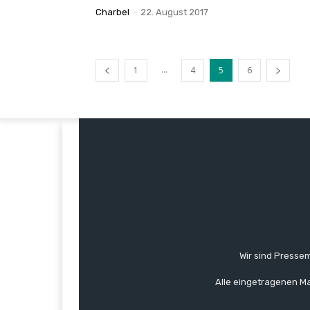
Charbel
-
22. August 2017
...
1
4
5
6
Wir sind Pressem
Alle eingetragenen Ma