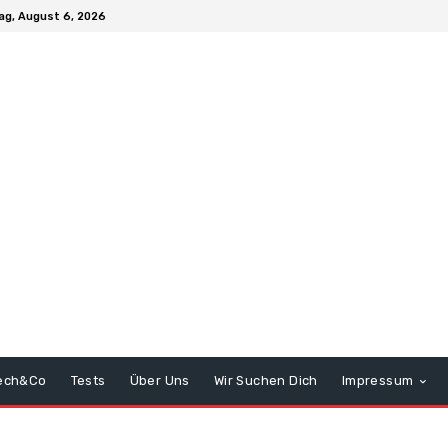
ag, August 6, 2026
ech&Co
Tests
Über Uns
Wir Suchen Dich
Impressum