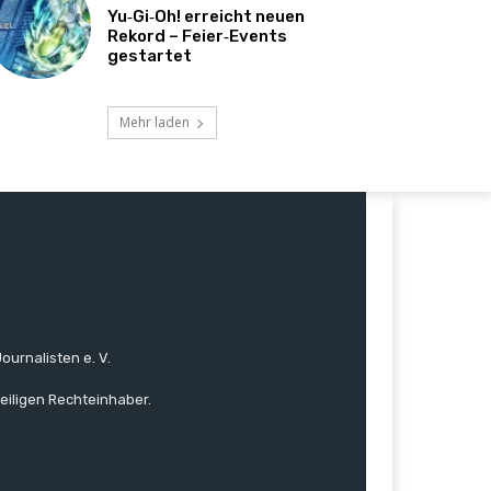
Yu‑Gi‑Oh! erreicht neuen
Rekord – Feier‑Events
gestartet
Mehr laden
ournalisten e. V.
eiligen Rechteinhaber.