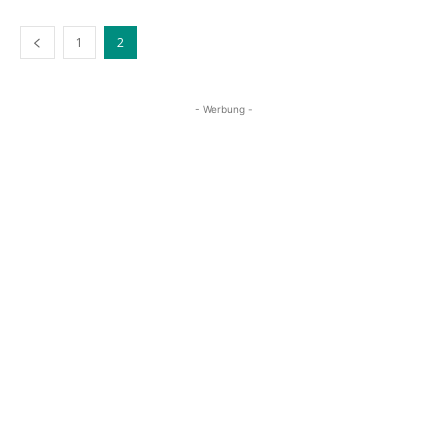
1
2
- Werbung -