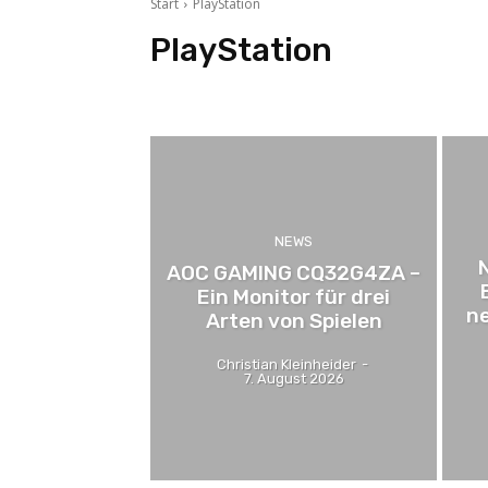
Start
PlayStation
PlayStation
Angebote
Cloud-Gaming
Gewinnspiele
Mobil
NEWS
AOC GAMING CQ32G4ZA –
Ein Monitor für drei
ne
Arten von Spielen
Christian Kleinheider
-
7. August 2026