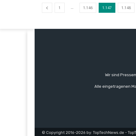
...
1
1.146
1.147
1.148
Wir sind Pressem
Alle eingetragenen Ma
© Copyright 2016-2026 by: TopTechNews.de - Top