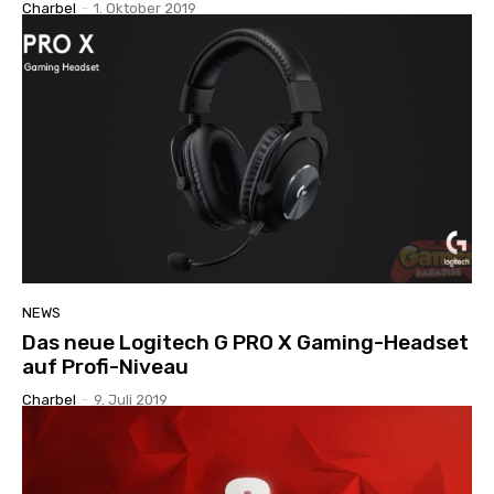
Charbel
-
1. Oktober 2019
NEWS
Das neue Logitech G PRO X Gaming-Headset
auf Profi-Niveau
Charbel
-
9. Juli 2019