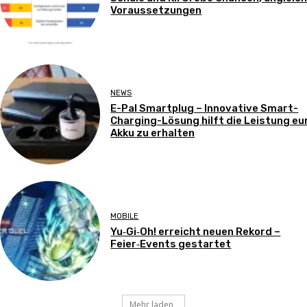
Voraussetzungen
NEWS
E-Pal Smartplug – Innovative Smart-
Charging-Lösung hilft die Leistung eu
Akku zu erhalten
MOBILE
Yu‑Gi‑Oh! erreicht neuen Rekord –
Feier‑Events gestartet
Mehr laden