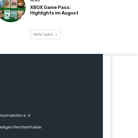
NEWS
XBOX Game Pass:
Highlights im August
Mehr laden
ournalisten e. V.
eiligen Rechteinhaber.