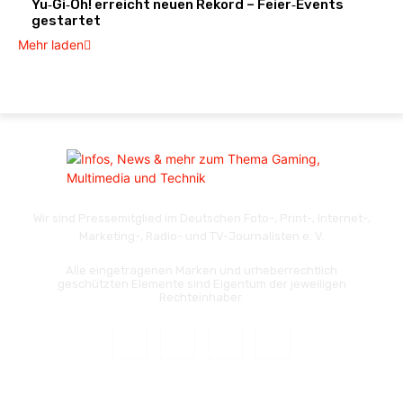
Yu‑Gi‑Oh! erreicht neuen Rekord – Feier‑Events
gestartet
Mehr laden
Wir sind Pressemitglied im Deutschen Foto-, Print-, Internet-,
Marketing-, Radio- und TV-Journalisten e. V.
Alle eingetragenen Marken und urheberrechtlich
geschützten Elemente sind Eigentum der jeweiligen
Rechteinhaber.