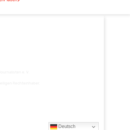
ournalisten e. V.
eiligen Rechteinhaber.
Deutsch