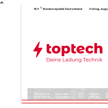
C
18.9
Bundesrepublik Deutschland
Freitag, Augu
Startseite
Konsolen
PC
Mobile
T
Startseite
Konsolen
PC
Mobile
T