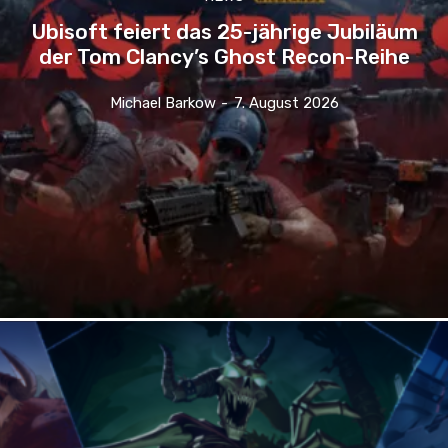
Ubisoft feiert das 25-jährige Jubiläum
der Tom Clancy’s Ghost Recon-Reihe
Michael Barkow
-
7. August 2026