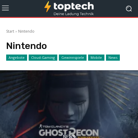
Start
Nintendo
Nintendo
Angebote
Cloud-Gaming
Gewinnspiele
Mobile
News
NEWS