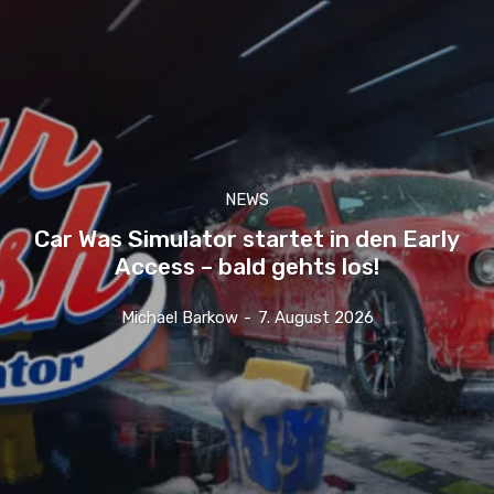
NEWS
Car Was Simulator startet in den Early
Access – bald gehts los!
Michael Barkow
-
7. August 2026