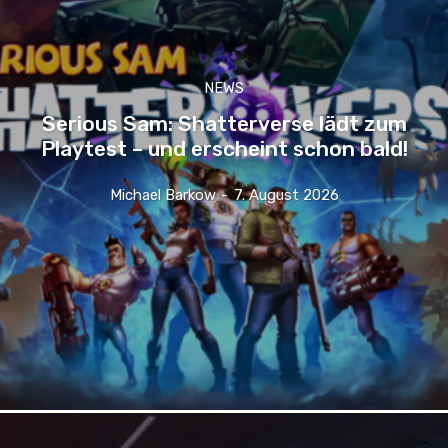
NEWS
Serious Sam: Shatterverse lädt zum
Playtest – und erscheint schon bald!
Michael Barkow
-
7. August 2026