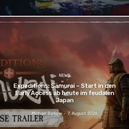
NEWS
Expeditions: Samurai – Start in den
Early Access ab heute im feudalen
Japan
Michael Barkow
-
7. August 2026