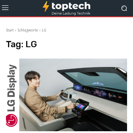
Start
Schlagworte
LG
Tag:
LG