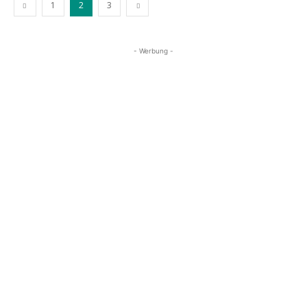
1
2
3
- Werbung -