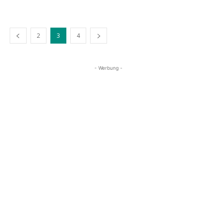
2
3
4
- Werbung -