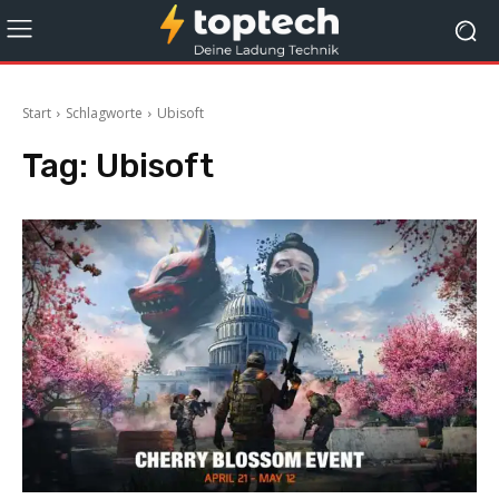
Start
Schlagworte
Ubisoft
Tag:
Ubisoft